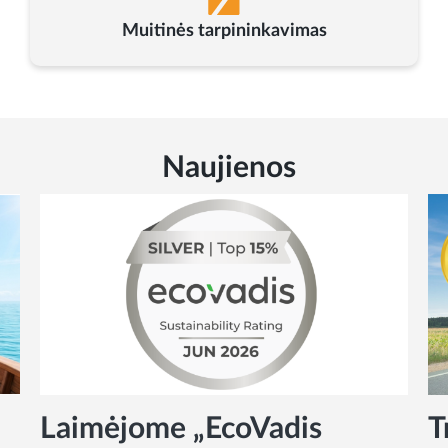
Muitinės tarpininkavimas
Naujienos
Laimėjome „EcoVadis
T