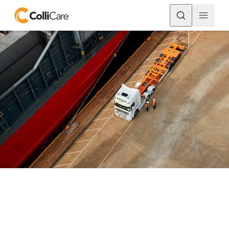
Išmani logistika auginanti
konkurencingumą