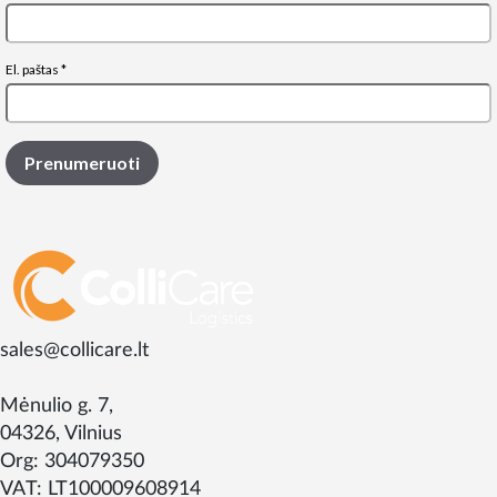
sales@collicare.lt
Mėnulio g. 7,
04326, Vilnius
Org: 304079350
VAT: LT100009608914