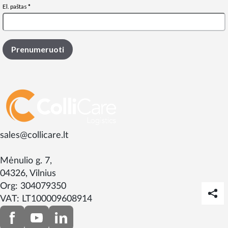
sales@collicare.lt
Mėnulio g. 7,
04326, Vilnius
Org: 304079350
VAT: LT100009608914