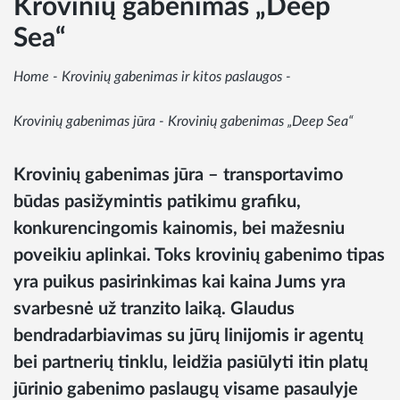
Krovinių gabenimas „Deep
Sea“
Home
-
Krovinių gabenimas ir kitos paslaugos
-
Krovinių gabenimas jūra
-
Krovinių gabenimas „Deep Sea“
Krovinių gabenimas jūra – transportavimo
būdas pasižymintis patikimu grafiku,
konkurencingomis kainomis, bei mažesniu
poveikiu aplinkai. Toks krovinių gabenimo tipas
yra puikus pasirinkimas kai kaina Jums yra
svarbesnė už tranzito laiką. Glaudus
bendradarbiavimas su jūrų linijomis ir agentų
bei partnerių tinklu, leidžia pasiūlyti itin platų
jūrinio gabenimo paslaugų visame pasaulyje