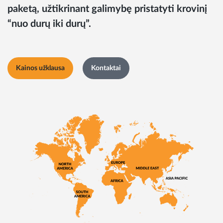
paketą, užtikrinant galimybę pristatyti krovinį
“nuo durų iki durų”.
Kainos užklausa
Kontaktai