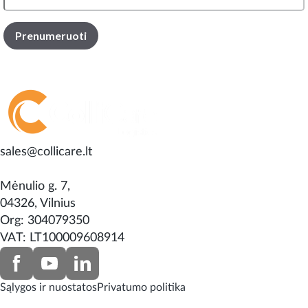
sales@collicare.lt
Mėnulio g. 7,
04326, Vilnius
Org: 304079350
VAT: LT100009608914
Sąlygos ir nuostatos
Privatumo politika
Turinys © ColliCare 2026