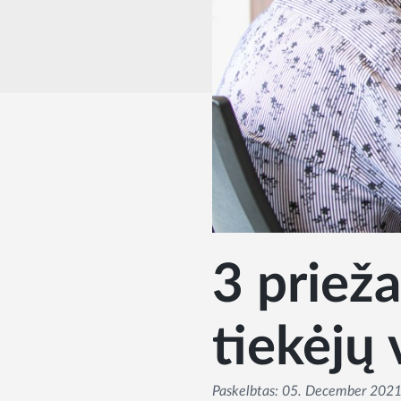
3 prieža
tiekėjų
Paskelbtas:
05. December 202