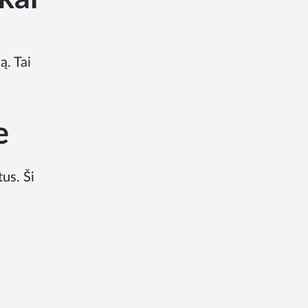
ą. Tai
e
us. Ši