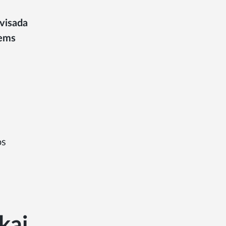
 visada
iems
os
kai