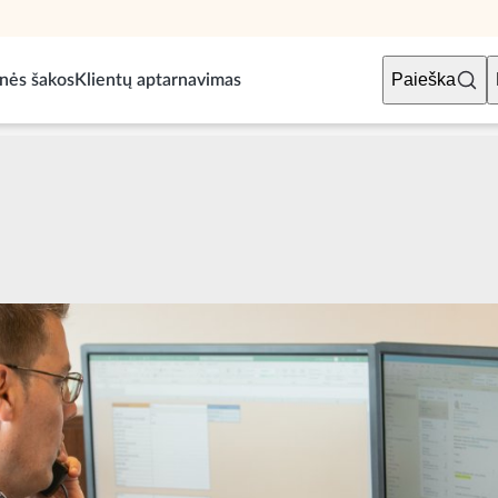
Paieška
nės šakos
Klientų aptarnavimas