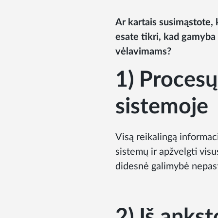
Ar kartais susimąstote, 
esate tikri, kad gamyba
vėlavimams?
1) Procesų
sistemoje
Visą reikalingą informaci
sistemų ir apžvelgti visu
didesnė galimybė nepast
2) Iš anks