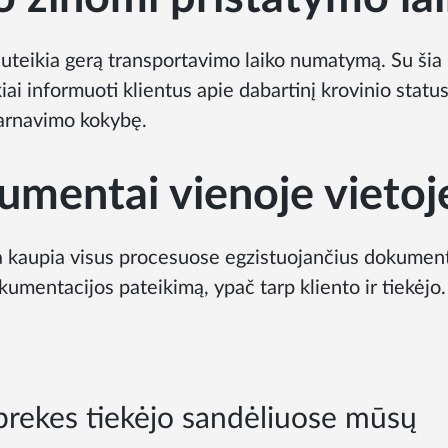
uteikia gerą transportavimo laiko numatymą. Su šia
ai informuoti klientus apie dabartinį krovinio status
tarnavimo kokybę.
kumentai vienoje vietoj
 kaupia visus procesuose egzistuojančius dokument
mentacijos pateikimą, ypač tarp kliento ir tiekėjo.
rekes tiekėjo sandėliuose mūsų