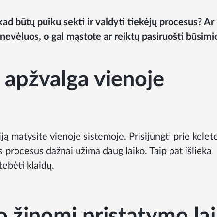
kad būtų puiku sekti ir valdyti tiekėjų procesus? Ar
 nevėluos, o gal mąstote ar reiktų pasiruošti būsim
 apžvalga vienoje
ją matysite vienoje sistemoje. Prisijungti prie kelet
s procesus dažnai užima daug laiko. Taip pat išlieka
ebėti klaidų.
to žinomi pristatymo lai