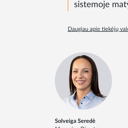
sistemoje maty
Daugiau apie tiekėjų val
Solveiga Seredė