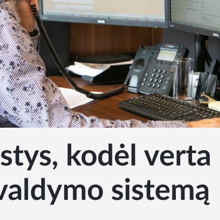
stys, kodėl verta
 valdymo sistemą
1