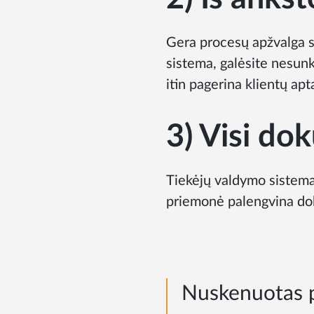
Gera procesų apžvalga s
sistema, galėsite nesunki
itin pagerina klientų ap
3) Visi do
Tiekėjų valdymo sistema
priemonė palengvina doku
Nuskenuotas p