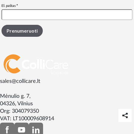
sales@collicare.lt
Mėnulio g. 7,
04326, Vilnius
Org: 304079350
VAT: LT100009608914